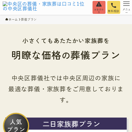
メニュ
お急ぎの
無料相談
方
ー
ホーム
葬儀プラン
小さくてもあたたかい家族葬を
明瞭な価格
葬儀プラン
の
中央区葬儀社では中央区周辺の家族に
最適な葬儀・家族葬をご用意しておりま
す。
人気
二日家族葬プラン
プラン