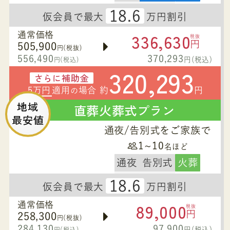
18.6
仮会員で最大
万円割引
336,630
通常価格
税抜
円
505,900
円(税抜)
556,490
370,293
円(税込)
円(税込)
320,293
さらに補助金
5万円
適用
場合 約
円
の
地域
直葬火葬式プラン
最安値
通夜/告別式をご家族で
1~10
名ほど
通夜
告別式
火葬
18.6
仮会員で最大
万円割引
89,000
通常価格
税抜
円
258,300
円(税抜)
284,130
97,900
円(税込)
円(税込)