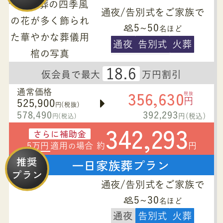
通夜/告別式をご家族で
5~50
名ほど
通夜
告別式
火葬
18.6
仮会員で最大
万円割引
356,630
通常価格
税抜
円
525,900
円(税抜)
578,490
392,293
円(税込)
円(税込)
342,293
さらに補助金
5万円
適用
場合 約
円
の
推奨
一日家族葬プラン
プラン
通夜/告別式をご家族で
5~30
名ほど
通夜
告別式
火葬