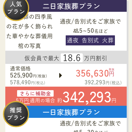
人気
二日家族葬プラン
プラン
通夜/告別式をご家族で
5~50
名ほど
通夜
告別式
火葬
18.6
仮会員で最大
万円割引
356,630
通常価格
税抜
円
525,900
円(税抜)
578,490
392,293
円(税込)
円(税込)
342,293
さらに補助金
5万円
適用
場合 約
円
の
推奨
一日家族葬プラン
プラン
通夜/告別式をご家族で