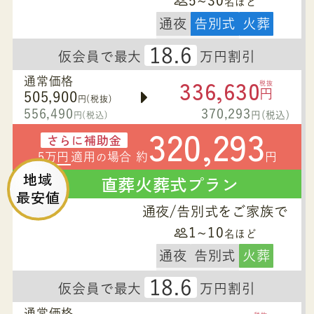
5~30
名ほど
通夜
告別式
火葬
18.6
仮会員で最大
万円割引
336,630
通常価格
税抜
円
505,900
円(税抜)
556,490
370,293
円(税込)
円(税込)
320,293
さらに補助金
5万円
適用
場合 約
円
の
地域
直葬火葬式プラン
最安値
通夜/告別式をご家族で
1~10
名ほど
通夜
告別式
火葬
18.6
仮会員で最大
万円割引
通常価格