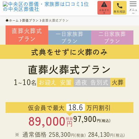
メニュ
お急ぎの
無料相談
方
ー
ホーム
葬儀プラン
直葬火葬式プラン
直葬火葬式
一日家族葬
二日家族葬
プラン
プラン
プラン
式典をせずに火葬のみ
直葬火葬式プラン
1
10
お迎え
安置
通夜
告別式
火葬
~
名
18.6
仮会員で最大
万円割引
89,000
97,900
税抜
円(税込)
円
通常価格 258,300
284,130
円(税抜)
円(税込)