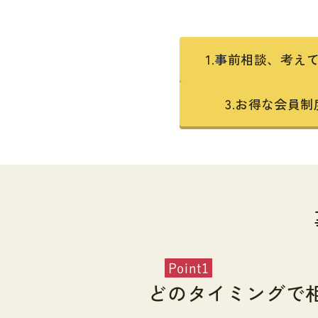
1.事前相談、考え
3.お得な会員
Point1
どのタイミングで