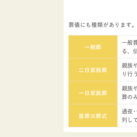
葬儀にも種類があります
一般
一般葬
る、
親族
二日
家族葬
り行
親族
一日
家族葬
葬の
通夜
直葬
火葬式
列し