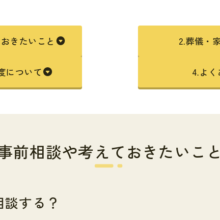
ておきたいこと
2.葬儀・
制度について
4.よ
事前相談や
考えておきたいこ
相談する？