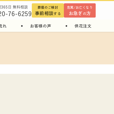
葬儀のご検討
危篤/お亡くなり
間365日 無料相談
事前相談
お急ぎ
方
20-76-6259
する
の
流れ
お客様の声
供花注文