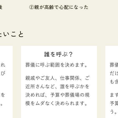
後
②親が高齢で心配になった
たいこと
誰を呼ぶ？
別れ
葬儀に呼ぶ範囲を決めます。
葬
選び
だ
親戚やご友人、仕事関係、ご
も
近所さんなど、誰を呼ぶかを
談を
決めれば、予算や葬儀場の規
ま
す。
模をムダなく決められます。
予
う