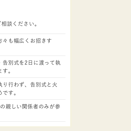
ご相談ください。
方々も幅広くお招きす
・告別式を2日に渡って執
ます。
執り行わず、告別式と火
めです。
数の親しい関係者のみが参