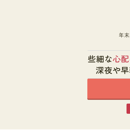
年末
些細な
心配
深夜や早